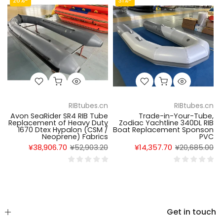
-26%
-31%
RIBtubes.cn
RIBtubes.cn
Avon SeaRider SR4 RIB Tube
Trade-in-Your-Tube,
Replacement of Heavy Duty
Zodiac Yachtline 340DL RIB
1670 Dtex Hypalon (CSM /
Boat Replacement Sponson
Neoprene) Fabrics
PVC
¥38,906.70
¥52,903.20
¥14,357.70
¥20,685.00
Get in touch