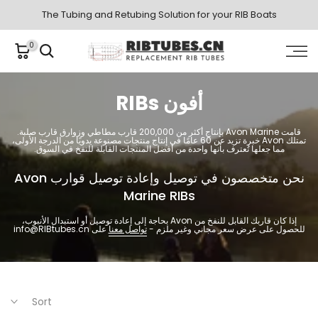
Skip
The Tubing and Retubing Solution for your RIB Boats
to
0
content
أفون RIBs
قامت Avon Marine بإنتاج أكثر من 200,000 قارب مطاطي وزوارق قارب صلبة.
تمتلك Avon خبرة تزيد عن 60 عامًا في إنتاج منتجات مصنوعة يدويًا من الدرجة الأولى،
مما جعلها تُعترف بأنها واحدة من أفضل المنتجات القابلة للنفخ في السوق.
نحن متخصصون في توصيل وإعادة توصيل قوارب Avon
Marine RIBs
إذا كان قاربك القابل للنفخ من Avon بحاجة إلى إعادة توصيل أو استبدال الأنبوب،
للحصول على عرض سعر مجاني وغير ملزم -
تواصل معنا
على info@RIBtubes.cn
Sort