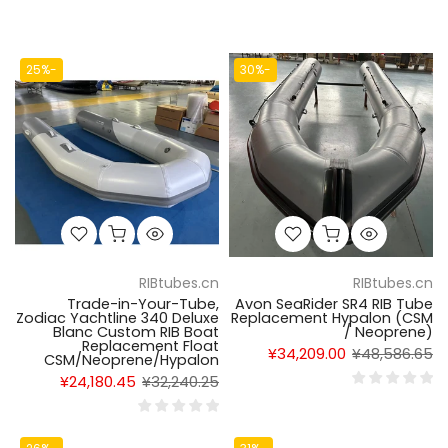
-25%
-30%
RIBtubes.cn
RIBtubes.cn
Trade-in-Your-Tube,
Avon SeaRider SR4 RIB Tube
Zodiac Yachtline 340 Deluxe
Replacement Hypalon (CSM
Blanc Custom RIB Boat
/ Neoprene)
Replacement Float
¥34,209.00
¥48,586.65
CSM/Neoprene/Hypalon
¥24,180.45
¥32,240.25